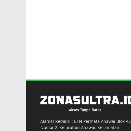
Alamat Redaksi : BTN Permata Anawai Blok A2
Nomor 2, Kelurahan Anawai, Kecamatan