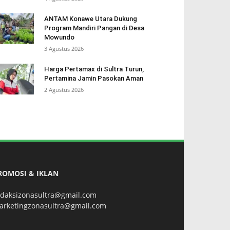
ANTAM Konawe Utara Dukung
Program Mandiri Pangan di Desa
Mowundo
3 Agustus 2026
Harga Pertamax di Sultra Turun,
Pertamina Jamin Pasokan Aman
2 Agustus 2026
ROMOSI & IKLAN
edaksizonasultra@gmail.com
arketingzonasultra@gmail.com