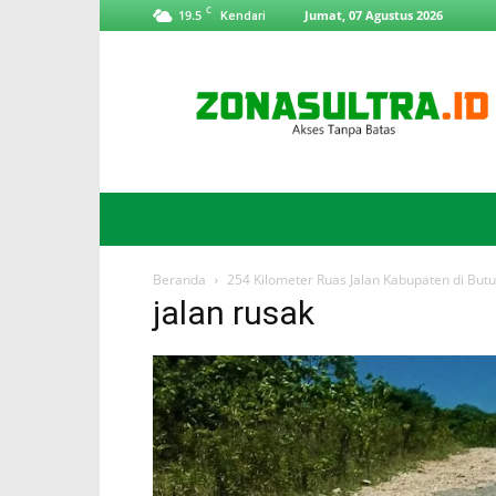
C
19.5
Jumat, 07 Agustus 2026
Kendari
ZonaSultra.id
Beranda
254 Kilometer Ruas Jalan Kabupaten di Butu
jalan rusak