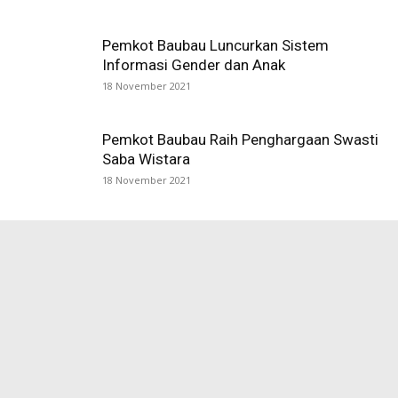
Pemkot Baubau Luncurkan Sistem
Informasi Gender dan Anak
18 November 2021
Pemkot Baubau Raih Penghargaan Swasti
Saba Wistara
18 November 2021
ASR Sukses Gelar Jalan Santai Berhadiah
dan Vaksinasi Gratis di Baubau
24 Oktober 2021
ASR Serahkan Rp100 Juta untuk
Pembangunan Pesantren Tahfizul Qur’an
di Baubau
24 Oktober 2021