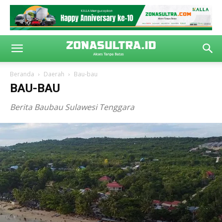
Beranda
Daerah
Bau-bau
BAU-BAU
Berita Baubau Sulawesi Tenggara