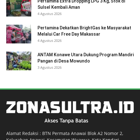
Pertamina Extra Dropping LPG 3 Kg, Stok di
Sulsel Kembali Aman
4 Agustus 2026
Pertamina Dekatkan BrightGas ke Masyarakat
Melalui Car Free Day Makassar
4 Agustus 2026
ANTAM Konawe Utara Dukung Program Mandiri
Pangan di Desa Mowundo
3 Agustus 2026
Alamat Redaksi : BTN Permata Anawai Blok A2 Nomor 2,
Kelurahan Anawai, Kecamatan Wuawua, Kota
Kendari
,