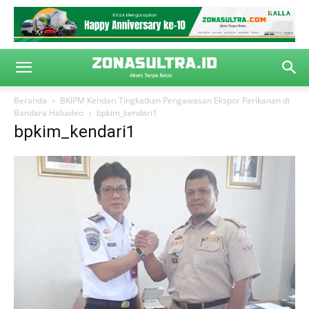
Beranda
BKIPM Kendari Tingkatkan Pengawasan Ekspor Perikanan di
Bandara Haluoleo
bpkim_kendari1
bpkim_kendari1