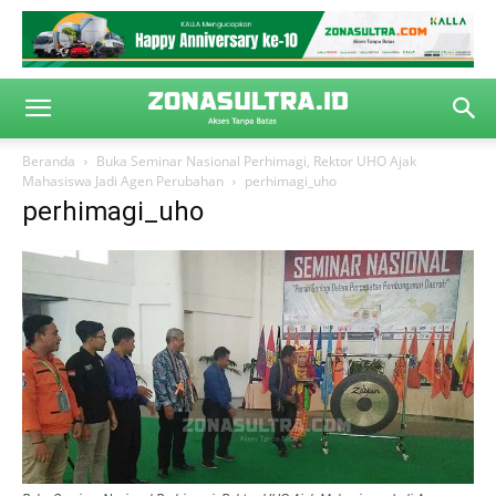
Beranda
Buka Seminar Nasional Perhimagi, Rektor UHO Ajak
Mahasiswa Jadi Agen Perubahan
perhimagi_uho
perhimagi_uho