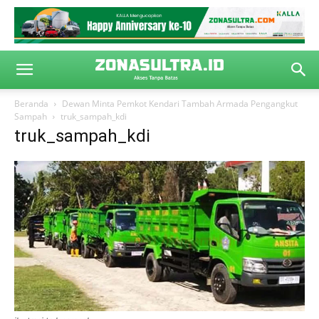
Beranda
Dewan Minta Pemkot Kendari Tambah Armada Pengangkut
Sampah
truk_sampah_kdi
truk_sampah_kdi