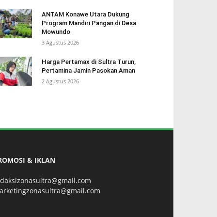
ANTAM Konawe Utara Dukung
Program Mandiri Pangan di Desa
Mowundo
3 Agustus 2026
Harga Pertamax di Sultra Turun,
Pertamina Jamin Pasokan Aman
2 Agustus 2026
ROMOSI & IKLAN
edaksizonasultra@gmail.com
arketingzonasultra@gmail.com