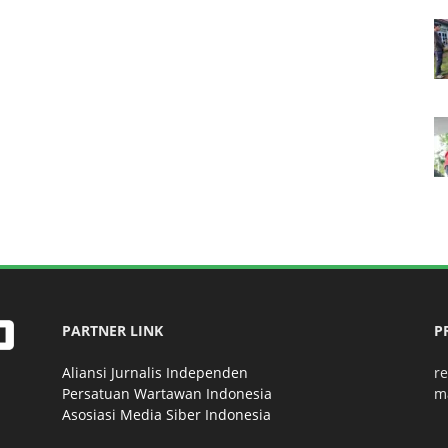
PARTNER LINK
P
Aliansi Jurnalis Independen
r
Persatuan Wartawan Indonesia
m
Asosiasi Media Siber Indonesia