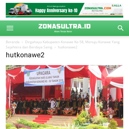
Beranda
Dirgahayu Kabupaten Konawe Ke-58, Menuju Konawe Yang
Sejahtera dan Berdaya Saing
hutkonawe2
hutkonawe2