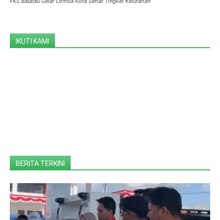
FKS Baubau Gelar Lomba Kota Sehat Tingkat Kelurahan
IKUTI KAMI
BERITA TERKINI