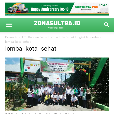
Beranda
FKS Baubau Gelar Lomba Kota Sehat Tingkat Kelurahan
lomba_kota_sehat
lomba_kota_sehat