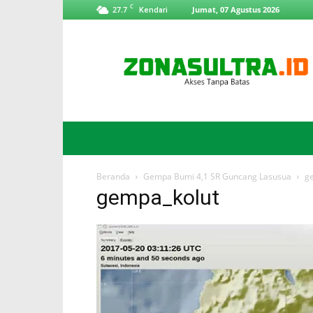
C
27.7
Jumat, 07 Agustus 2026
Kendari
ZonaSultra.id
Beranda
Gempa Bumi 4,1 SR Guncang Lasusua
g
gempa_kolut