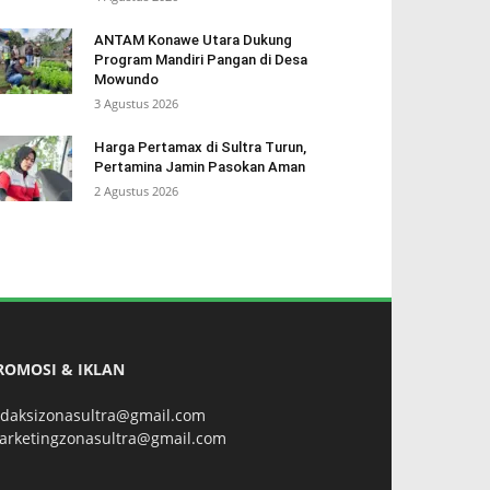
ANTAM Konawe Utara Dukung
Program Mandiri Pangan di Desa
Mowundo
3 Agustus 2026
Harga Pertamax di Sultra Turun,
Pertamina Jamin Pasokan Aman
2 Agustus 2026
ROMOSI & IKLAN
edaksizonasultra@gmail.com
arketingzonasultra@gmail.com