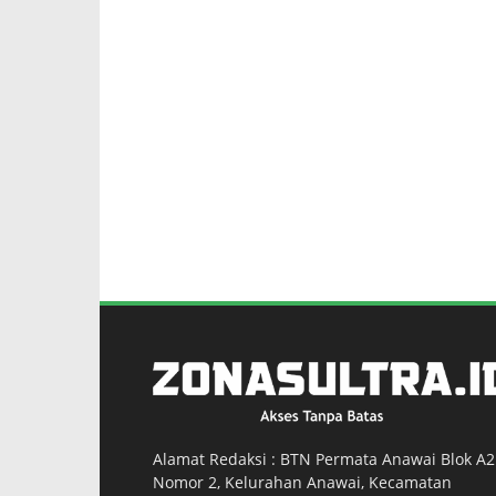
Alamat Redaksi : BTN Permata Anawai Blok A2
Nomor 2, Kelurahan Anawai, Kecamatan