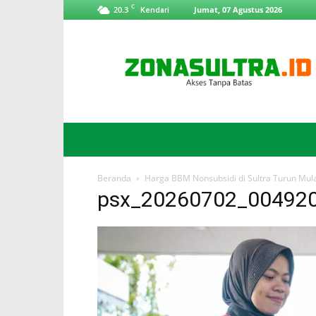
C
20.3
Jumat, 07 Agustus 2026
Kendari
ZonaSultra.id
Beranda
Harga BBM Nonsubsidi di Sultra Turun Mulai
psx_20260702_00492