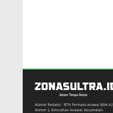
Alamat Redaksi : BTN Permata Anawai Blok A2
Nomor 2, Kelurahan Anawai, Kecamatan