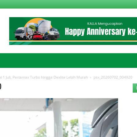
 1 Juli, Pertamax Turbo hingga Dexlite Lebih Murah
psx_20260702_004920
0