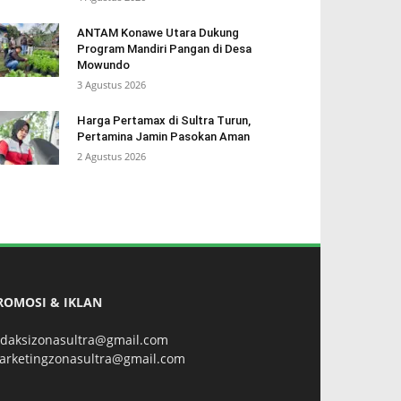
ANTAM Konawe Utara Dukung
Program Mandiri Pangan di Desa
Mowundo
3 Agustus 2026
Harga Pertamax di Sultra Turun,
Pertamina Jamin Pasokan Aman
2 Agustus 2026
ROMOSI & IKLAN
edaksizonasultra@gmail.com
arketingzonasultra@gmail.com