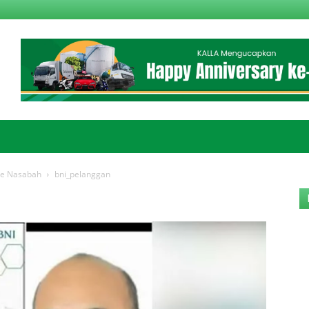
ke Nasabah
bni_pelanggan