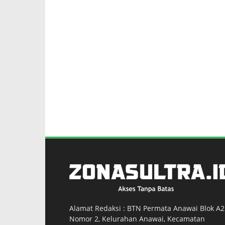
Alamat Redaksi : BTN Permata Anawai Blok A2
Nomor 2, Kelurahan Anawai, Kecamatan