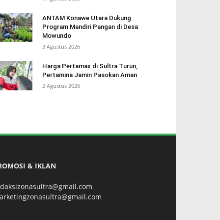
ANTAM Konawe Utara Dukung
Program Mandiri Pangan di Desa
Mowundo
3 Agustus 2026
Harga Pertamax di Sultra Turun,
Pertamina Jamin Pasokan Aman
2 Agustus 2026
ROMOSI & IKLAN
edaksizonasultra@gmail.com
arketingzonasultra@gmail.com