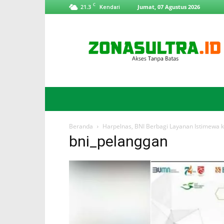
C
21.3
Jumat, 07 Agustus 2026
Kendari
ZonaSultra.id
Beranda
Harpelnas, BNI Berbagi Layanan Istimewa 
bni_pelanggan