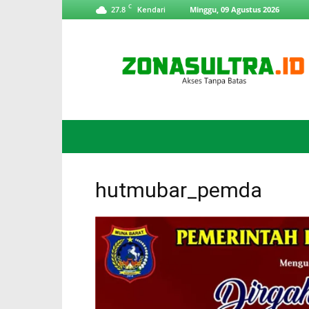
C
27.8
Minggu, 09 Agustus 2026
Kendari
ZonaSultra.id
hutmubar_pemda