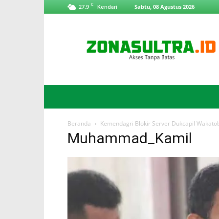
C
27.9
Sabtu, 08 Agustus 2026
Kendari
ZonaSultra.id
Beranda
Kemendagri Blokir Server Dukcapil Wakato
Muhammad_Kamil