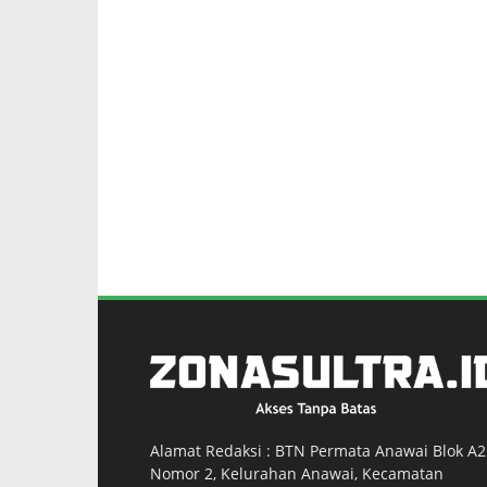
Alamat Redaksi : BTN Permata Anawai Blok A2
Nomor 2, Kelurahan Anawai, Kecamatan