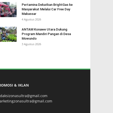
Pertamina Dekatkan BrightGas ke
Masyarakat Melalui Car Free Day
Makassar
4 Agustus 2026
ANTAM Konawe Utara Dukung
Program Mandiri Pangan di Desa
Mowundo
3 Agustus 2026
ROMOSI & IKLAN
edaksizonasultra@gmail.com
arketingzonasultra@gmail.com