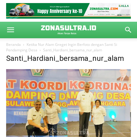
Beranda
Ketika Nur Alam Greget Ingin Berfoto dengan Santi Si
Pendamping Desa
Santi_Hardiani_bersama_nur_alam
Santi_Hardiani_bersama_nur_alam