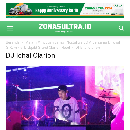
Beranda
Malam Mingguan Sambil Nostaligia EDM Bersama DJ Ichal
G-Remix di D’Liquid Grand Clarion Hotel
DJ Ichal Clarion
DJ Ichal Clarion