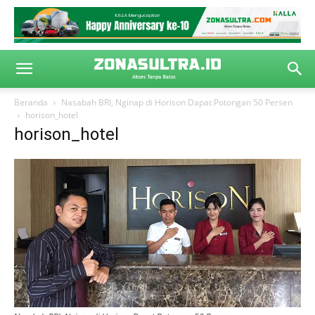
Beranda
Nasabah BRI, Nginap di Horison Dapat Potongan 50 Persen
horison_hotel
horison_hotel