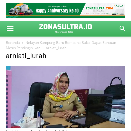
Beranda
Nelayan Kampung Baru Bombana Bakal Dapat Bantuan
Mesin Pendingin Ikan
arniati_lurah
arniati_lurah