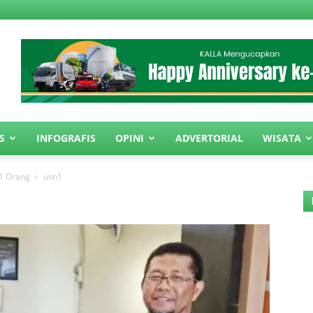
S
INFOGRAFIS
OPINI
ADVERTORIAL
WISATA
1 Orang
usn1