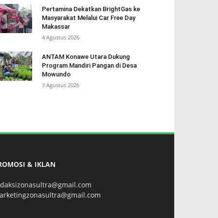
Pertamina Dekatkan BrightGas ke
Masyarakat Melalui Car Free Day
Makassar
4 Agustus 2026
ANTAM Konawe Utara Dukung
Program Mandiri Pangan di Desa
Mowundo
3 Agustus 2026
ROMOSI & IKLAN
edaksizonasultra@gmail.com
arketingzonasultra@gmail.com