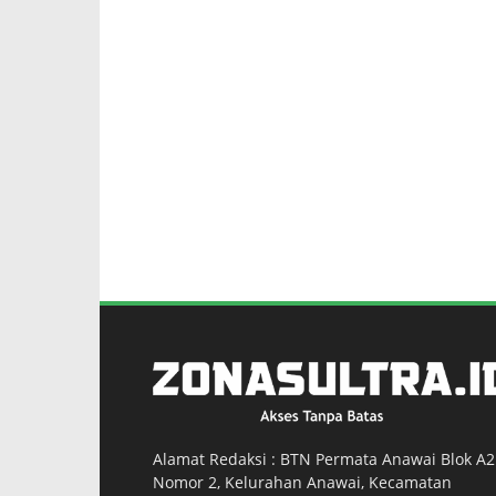
Alamat Redaksi : BTN Permata Anawai Blok A2
Nomor 2, Kelurahan Anawai, Kecamatan