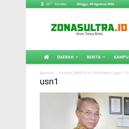
C
20
Minggu, 09 Agustus 2026
Kendari
ZonaSultra.id
DAERAH
BERITA
KAMPU
Beranda
Peminat SBMPTN di USN Kolaka Capai 1.10
usn1