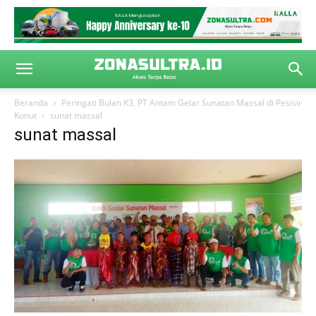
Beranda
Peringati Bulan K3, PT Antam Gelar Sunatan Massal di Pesisir
Konut
sunat massal
sunat massal