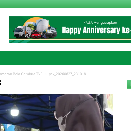
ameran Bola Gembira TVRI
psx_20260627_231018
8