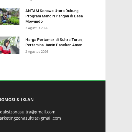
ANTAM Konawe Utara Dukung
Program Mandiri Pangan di Desa
Mowundo
3 Agustus 2026
Harga Pertamax di Sultra Turun,
Pertamina Jamin Pasokan Aman
2 Agustus 2026
ROMOSI & IKLAN
edaksizonasultra@gmail.com
arketingzonasultra@gmail.com