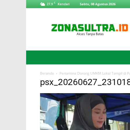
C
27.9
Sabtu, 08 Agustus 2026
Kendari
ZonaSultra.id
Beranda
Pertamina Dorong UMKM Lokal Tampil di P
psx_20260627_23101