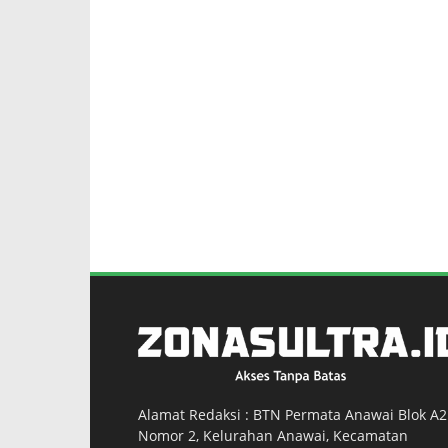
Alamat Redaksi : BTN Permata Anawai Blok A2
Nomor 2, Kelurahan Anawai, Kecamatan