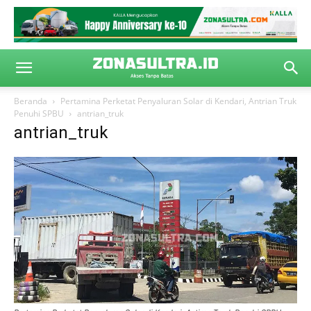
Beranda
Pertamina Perketat Penyaluran Solar di Kendari, Antrian Truk
Penuhi SPBU
antrian_truk
antrian_truk