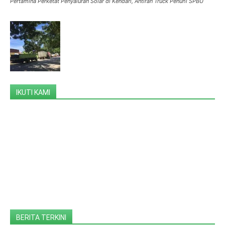
Pertamina Perketat Penyaluran Solar di Kendari, Antiran Truck Penuhi SPBU
IKUTI KAMI
BERITA TERKINI