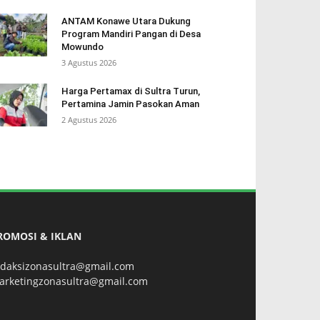
ANTAM Konawe Utara Dukung
Program Mandiri Pangan di Desa
Mowundo
3 Agustus 2026
Harga Pertamax di Sultra Turun,
Pertamina Jamin Pasokan Aman
2 Agustus 2026
ROMOSI & IKLAN
edaksizonasultra@gmail.com
arketingzonasultra@gmail.com