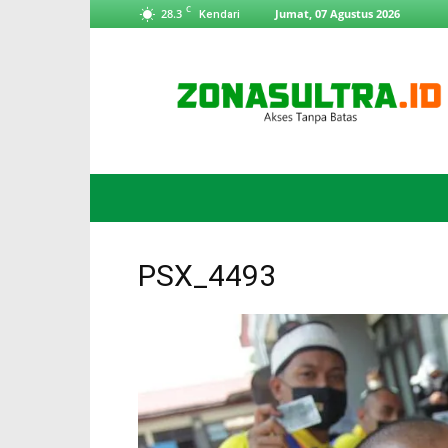
C
28.3
Jumat, 07 Agustus 2026
Kendari
ZonaSultra.id
PSX_4493