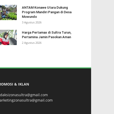
ANTAM Konawe Utara Dukung
Program Mandiri Pangan di Desa
Mowundo
3 Agustus 2026
Harga Pertamax di Sultra Turun,
Pertamina Jamin Pasokan Aman
2 Agustus 2026
ROMOSI & IKLAN
edaksizonasultra@gmail.com
arketingzonasultra@gmail.com