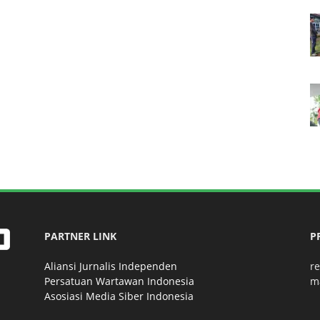
PARTNER LINK
P
Aliansi Jurnalis Independen
r
Persatuan Wartawan Indonesia
m
Asosiasi Media Siber Indonesia