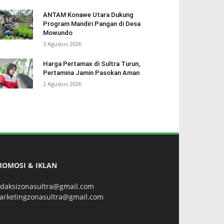
ANTAM Konawe Utara Dukung
Program Mandiri Pangan di Desa
Mowundo
3 Agustus 2026
Harga Pertamax di Sultra Turun,
Pertamina Jamin Pasokan Aman
2 Agustus 2026
ROMOSI & IKLAN
edaksizonasultra@gmail.com
arketingzonasultra@gmail.com