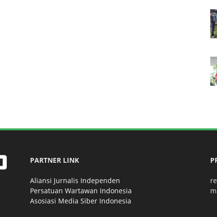
PARTNER LINK
P
Aliansi Jurnalis Independen
r
Persatuan Wartawan Indonesia
m
Asosiasi Media Siber Indonesia