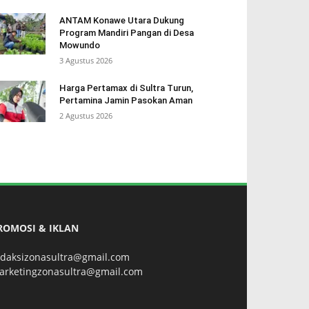
ANTAM Konawe Utara Dukung
Program Mandiri Pangan di Desa
Mowundo
3 Agustus 2026
Harga Pertamax di Sultra Turun,
Pertamina Jamin Pasokan Aman
2 Agustus 2026
ROMOSI & IKLAN
edaksizonasultra@gmail.com
arketingzonasultra@gmail.com