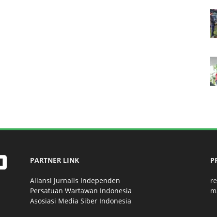
PARTNER LINK
P
Aliansi Jurnalis Independen
r
Persatuan Wartawan Indonesia
m
Asosiasi Media Siber Indonesia