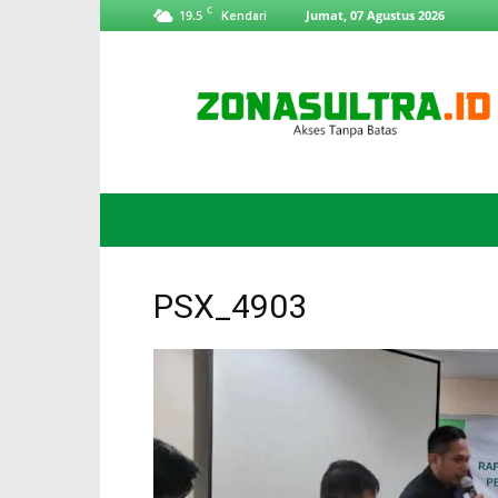
C
19.5
Jumat, 07 Agustus 2026
Kendari
ZonaSultra.id
PSX_4903