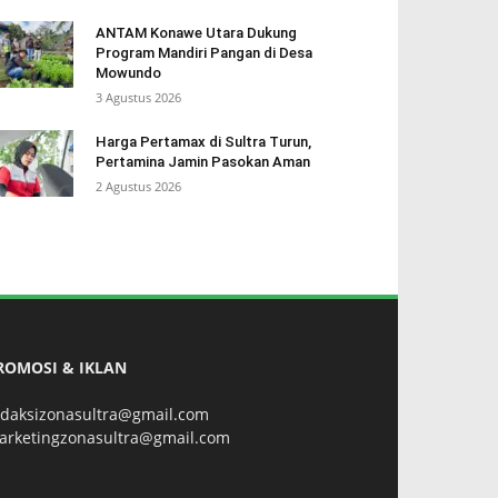
ANTAM Konawe Utara Dukung
Program Mandiri Pangan di Desa
Mowundo
3 Agustus 2026
Harga Pertamax di Sultra Turun,
Pertamina Jamin Pasokan Aman
2 Agustus 2026
ROMOSI & IKLAN
edaksizonasultra@gmail.com
arketingzonasultra@gmail.com