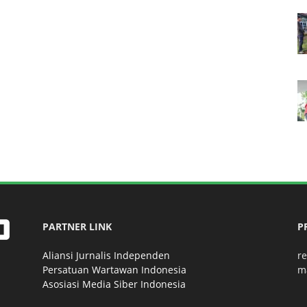
PARTNER LINK
P
Aliansi Jurnalis Independen
r
Persatuan Wartawan Indonesia
m
Asosiasi Media Siber Indonesia