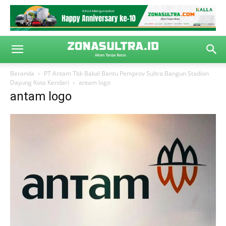
Beranda
PT Antam Tbk Bakal Bantu Pemprov Sultra Bangun Stadion
Dayung Kota Kendari
antam logo
antam logo