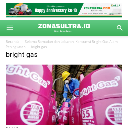
Beranda
Selama Ramadan dan Lebaran, Konsumsi Bright Gas Alami
Peningkatan
bright gas
bright gas