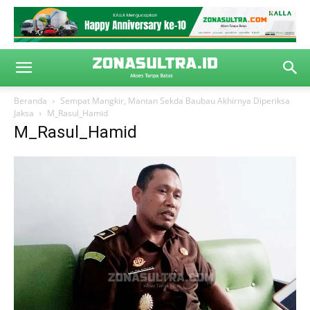
Beranda
Sempat Mangkir, Mantan Sekda Baubau Akhirnya Diperiksa
Jaksa
M_Rasul_Hamid
M_Rasul_Hamid