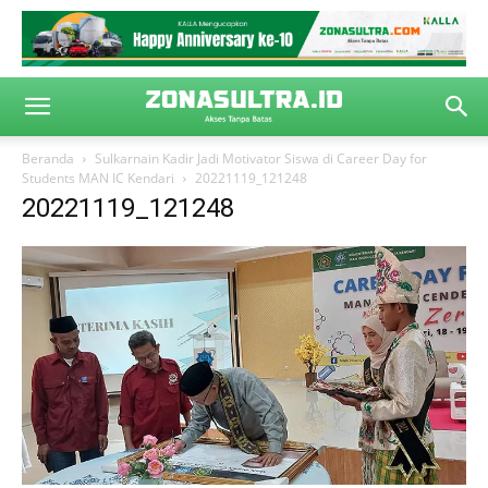
Beranda
Sulkarnain Kadir Jadi Motivator Siswa di Career Day for
Students MAN IC Kendari
20221119_121248
20221119_121248