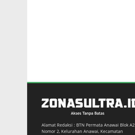
Alamat Redaksi : BTN Permata Anawai Blok A2
Nomor 2, Kelurahan Anawai, Kecamatan