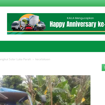
angkut Solar Luka Parah
kecelakaan