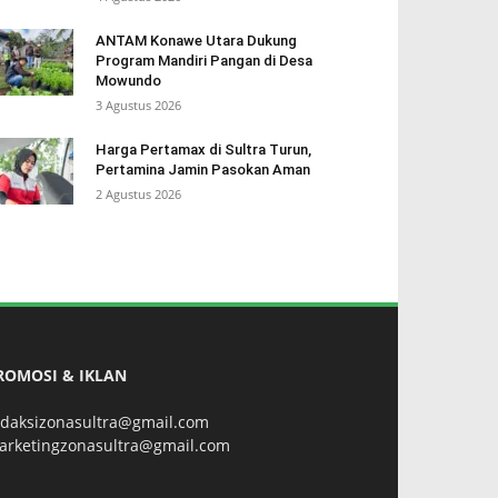
ANTAM Konawe Utara Dukung
Program Mandiri Pangan di Desa
Mowundo
3 Agustus 2026
Harga Pertamax di Sultra Turun,
Pertamina Jamin Pasokan Aman
2 Agustus 2026
ROMOSI & IKLAN
edaksizonasultra@gmail.com
arketingzonasultra@gmail.com