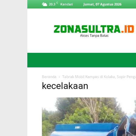
C
20.3
Jumat, 07 Agustus 2026
Kendari
ZonaSultra.id
Beranda
Tabrak Mobil Kampas di Kolaka, Sopir Peng
kecelakaan