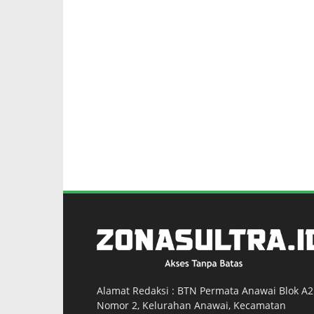
Alamat Redaksi : BTN Permata Anawai Blok A2
Nomor 2, Kelurahan Anawai, Kecamatan