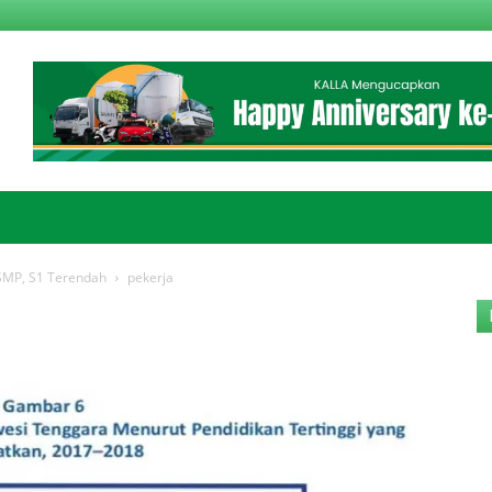
 SMP, S1 Terendah
pekerja