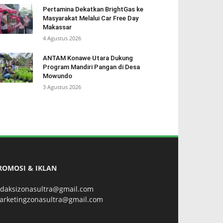
Pertamina Dekatkan BrightGas ke
Masyarakat Melalui Car Free Day
Makassar
4 Agustus 2026
ANTAM Konawe Utara Dukung
Program Mandiri Pangan di Desa
Mowundo
3 Agustus 2026
ROMOSI & IKLAN
edaksizonasultra@gmail.com
arketingzonasultra@gmail.com