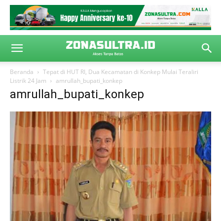
Beranda
Tepat di HUT RI, Dua Kecamatan di Konkep Mulai Teraliri
Listrik 24 Jam
amrullah_bupati_konkep
amrullah_bupati_konkep