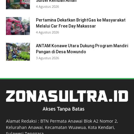
Sulsel Kembali Aman
4 Agustus 2026
Pertamina Dekatkan BrightGas ke Masyarakat
Melalui Car Free Day Makassar
4 Agustus 2026
ANTAM Konawe Utara Dukung Program Mandiri
Pangan di Desa Mowundo
3 Agustus 2026
Alamat Redaksi : BTN Permata Anawai Blok A2 Nomor 2,
Kelurahan Anawai, Kecamatan Wuawua, Kota
Kendari
,
Sulawesi Tenggara