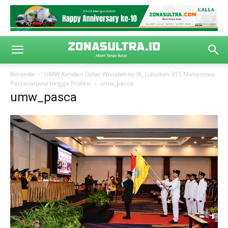
Beranda
UMW Kendari Gelar Wisudah ke IX, Luluskan 315 Mahasiswa
Pascasarjana hingga Profesi
umw_pasca
umw_pasca