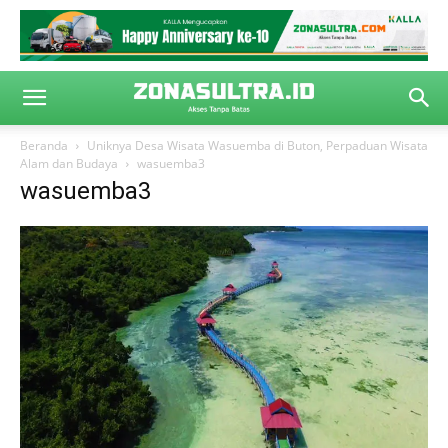
Beranda
Uniknya Desa Wisata Wasuemba di Buton, Perpaduan Wisata
Alam dan Budaya
wasuemba3
wasuemba3