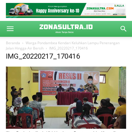
Beranda
Warga Pondambea Kendari Keluhkan Lampu Penerangan
Jalan Hingga Air Bersih
IMG_20220217_170416
IMG_20220217_170416