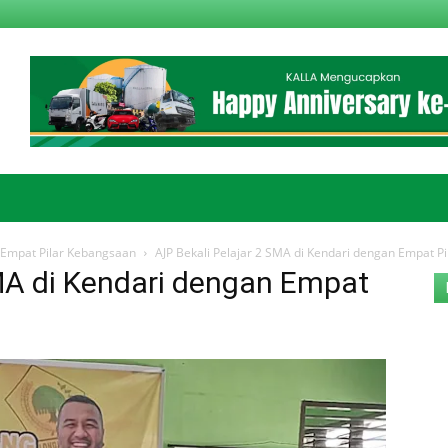
n Empat Pilar Kebangsaan
AJP Bekali Pelajar 2 SMA di Kendari dengan Empat P
SMA di Kendari dengan Empat