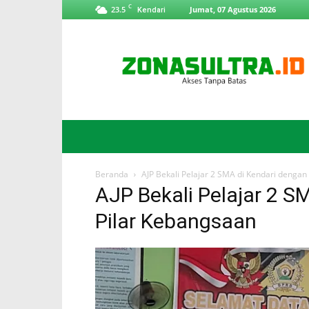
C
23.5
Jumat, 07 Agustus 2026
Kendari
ZonaSultra.id
Beranda
AJP Bekali Pelajar 2 SMA di Kendari denga
AJP Bekali Pelajar 2 
Pilar Kebangsaan