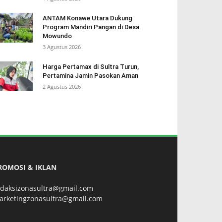
ANTAM Konawe Utara Dukung
Program Mandiri Pangan di Desa
Mowundo
3 Agustus 2026
Harga Pertamax di Sultra Turun,
Pertamina Jamin Pasokan Aman
2 Agustus 2026
ROMOSI & IKLAN
edaksizonasultra@gmail.com
arketingzonasultra@gmail.com