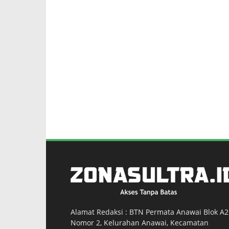
Alamat Redaksi : BTN Permata Anawai Blok A2
Nomor 2, Kelurahan Anawai, Kecamatan