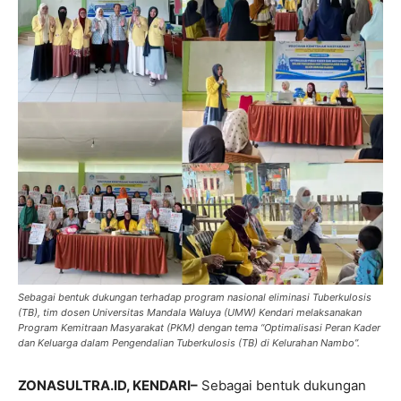
Sebagai bentuk dukungan terhadap program nasional eliminasi Tuberkulosis
(TB), tim dosen Universitas Mandala Waluya (UMW) Kendari melaksanakan
Program Kemitraan Masyarakat (PKM) dengan tema “Optimalisasi Peran Kader
dan Keluarga dalam Pengendalian Tuberkulosis (TB) di Kelurahan Nambo”.
ZONASULTRA.ID, KENDARI–
Sebagai bentuk dukungan