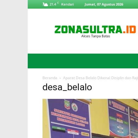
C
21.4
Jumat, 07 Agustus 2026
Kendari
ZonaSultra.id
Beranda
Aparat Desa Belalo Dikenal Disiplin dan Ra
desa_belalo