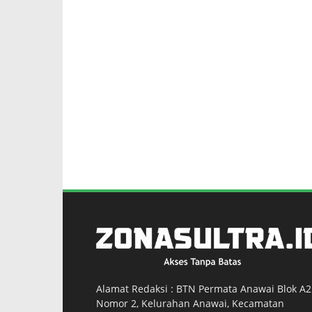
Alamat Redaksi : BTN Permata Anawai Blok A2
Nomor 2, Kelurahan Anawai, Kecamatan