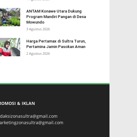
ANTAM Konawe Utara Dukung
Program Mandiri Pangan di Desa
Mowundo
3 Agustus 2026
Harga Pertamax di Sultra Turun,
Pertamina Jamin Pasokan Aman
2 Agustus 2026
ROMOSI & IKLAN
edaksizonasultra@gmail.com
arketingzonasultra@gmail.com