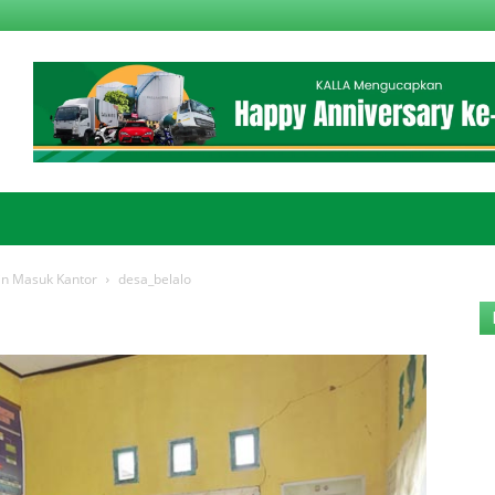
jin Masuk Kantor
desa_belalo