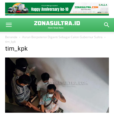
Beranda
Asrun Berpotensi Diganti Sebagai Calon Gubernur Sultra
tim_kpk
tim_kpk