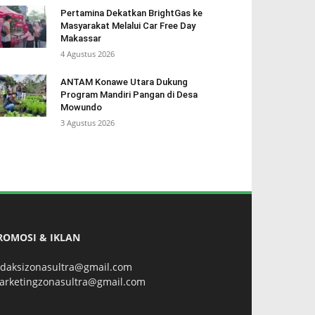
Pertamina Dekatkan BrightGas ke
Masyarakat Melalui Car Free Day
Makassar
4 Agustus 2026
ANTAM Konawe Utara Dukung
Program Mandiri Pangan di Desa
Mowundo
3 Agustus 2026
ROMOSI & IKLAN
edaksizonasultra@gmail.com
arketingzonasultra@gmail.com