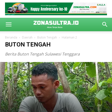
Beranda
Daerah
Buton Tengah
Halaman 2
BUTON TENGAH
Berita Buton Tengah Sulawesi Tenggara