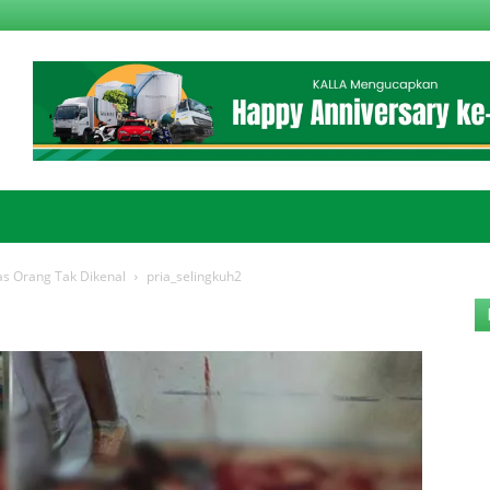
bas Orang Tak Dikenal
pria_selingkuh2