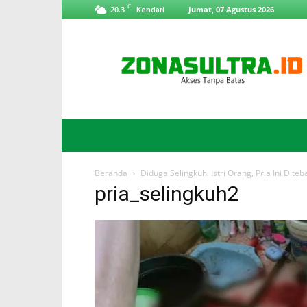
C
20.3
Jumat, 07 Agustus 2026
Kendari
ZonaSultra.id
Beranda
Diduga Selingkuhi Istri Orang, Pria Ini Dite
pria_selingkuh2