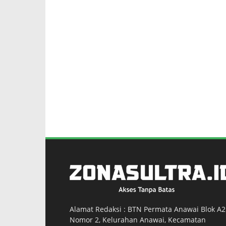
Alamat Redaksi : BTN Permata Anawai Blok A2
Nomor 2, Kelurahan Anawai, Kecamatan