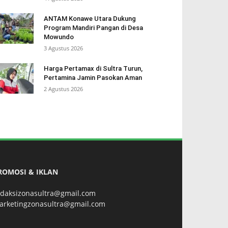
ANTAM Konawe Utara Dukung
Program Mandiri Pangan di Desa
Mowundo
3 Agustus 2026
Harga Pertamax di Sultra Turun,
Pertamina Jamin Pasokan Aman
2 Agustus 2026
ROMOSI & IKLAN
edaksizonasultra@gmail.com
arketingzonasultra@gmail.com