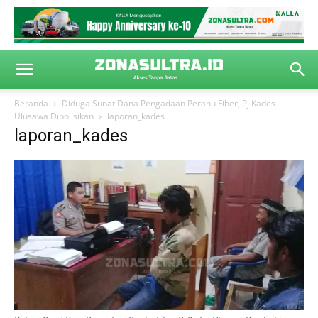
Beranda
Diduga Sunat Dana Pengadaan Perahu Fiber, Pj Kades
Ulusawa Dipolisikan
laporan_kades
laporan_kades