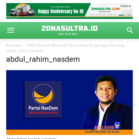
Beranda
DPD NasDem Wakatobi Mulai Buka Penjaringan Bacaleg
abdul_rahim_nasdem
abdul_rahim_nasdem