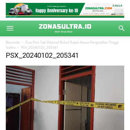
Beranda
Dua Pria Tak Dikenal Bobol Rujab Ketua Pengadilan Tinggi
Sultra
PSX_20240102_205341
PSX_20240102_205341