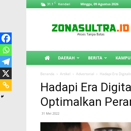
C
31.1
Minggu, 09 Agustus 2026
Kendari
ZonaSultra.id
DAERAH
BERITA
KAMPU
Beranda
Artikel
Advertorial
Hadapi Era Digitali
Hadapi Era Digita
Optimalkan Peran
31 Mei 2022