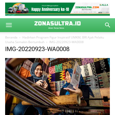
Beranda
Hadirkan Program Figur Inspiratif UMKM, BRI Ajak Pelaku
Usaha Semakin Bertumbuh
IMG-20220923-WA0008
IMG-20220923-WA0008