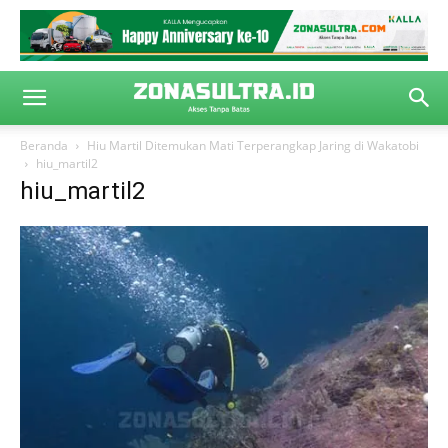
Beranda
Hiu Martil Ditemukan Mati Terperangkap Jaring di Wakatobi
hiu_martil2
hiu_martil2